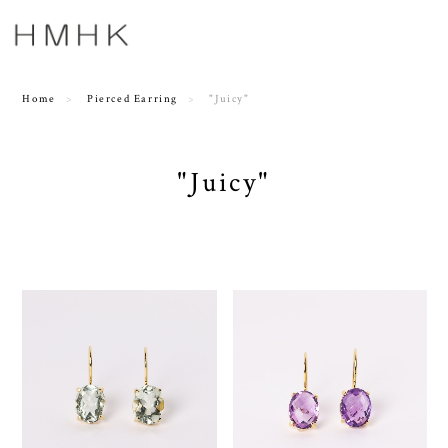
Home
Pierced Earring
"Juicy"
"Juicy"