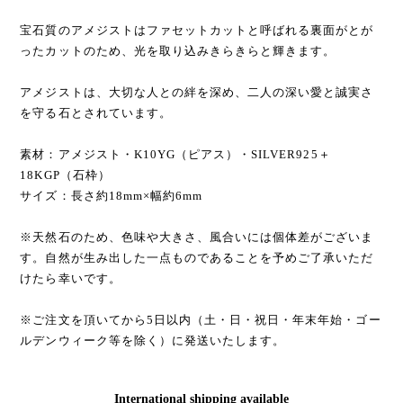
宝石質のアメジストはファセットカットと呼ばれる裏面がとが
ったカットのため、光を取り込みきらきらと輝きます。
アメジストは、大切な人との絆を深め、二人の深い愛と誠実さ
を守る石とされています。
素材：アメジスト・K10YG（ピアス）・SILVER925＋
18KGP（石枠）
サイズ：長さ約18mm×幅約6mm
※天然石のため、色味や大きさ、風合いには個体差がございま
す。自然が生み出した一点ものであることを予めご了承いただ
けたら幸いです。
※ご注文を頂いてから5日以内（土・日・祝日・年末年始・ゴー
ルデンウィーク等を除く）に発送いたします。
International shipping available