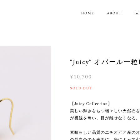
HOME
ABOUT
In
"Juicy" オパール一
¥10,700
SOLD OUT
【Juicy Collection】
美しい輝きをもつ瑞々しい天然石
が視線を奪い、目が離せなくなる
素晴らしい品質のエチオピア産の
の乳白色の石表面に、光によって