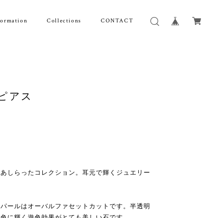
formation
Collections
CONTACT
粒ピアス
をあしらったコレクション。耳元で輝くジュエリー
。
オパールはオーバルファセットカットです。半透明
七色に輝く遊色効果がとても美しい石です。