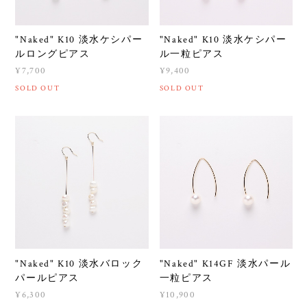
"Naked" K10 淡水ケシパー
"Naked" K10 淡水ケシパー
ルロングピアス
ル一粒ピアス
¥7,700
¥9,400
SOLD OUT
SOLD OUT
"Naked" K10 淡水バロック
"Naked" K14GF 淡水パール
パールピアス
一粒ピアス
¥6,300
¥10,900