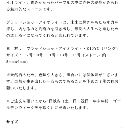
イオライト。青みがかったパープルの中に赤色の結晶がみられ
る魅力的なストーンです。
ブラッドショットアイオライトは、未来に輝きをもたらす力を
持ち、内なる力と判断力を引き出し、最良の人生へと進むため
の道しるべになってくれると言われています。
素 材： ブラッドショットアイオライト・K10YG（リング）
サイズ： 7号・9号・11号・13号・15号（ストーン 約
8mmx6mm）
※天然石のため、色味や大きさ、風合いには個体差がございま
す。自然が生み出した一点ものであることを予めご了承の程お
願いいたします。
※ご注文を頂いてから5日以内（土・日・祝日・年末年始・ゴー
ルデンウィーク等を除く）に発送いたします。
サイズ