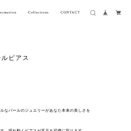
formation
Collections
CONTACT
水パールピアス
プルなパールのジュエリーがあなた本来の美しさを
です。揺れ動くピアスが耳元を可憐に彩ります。