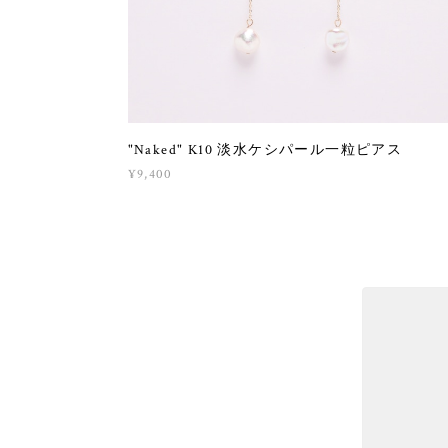
"Naked" K10 淡水ケシパール一粒ピアス
¥9,400