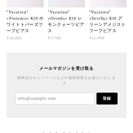
"Vacation"
"Vacation"
"Vacation"
<Florence> K10 ホ
<Oviedo> K10 レ
<Sevilla> K10 グ
ワイトトパーズフ
モンクォーツピア
リーンアメジスト
ープピアス
ス
フープピアス
¥16,200
¥7,700
¥15,900
メールマガジンを受け取る
新商品やキャンペーンなどの最新情報をお届けいたしま
す。
登録